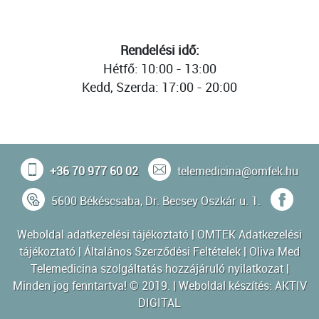
Rendelési idő:
Hétfő: 10:00 - 13:00
Kedd, Szerda: 17:00 - 20:00
+36 70 977 60 02
telemedicina@omfek.hu
5600 Békéscsaba, Dr. Becsey Oszkár u. 1.
Weboldal adatkezelési tájékoztató
|
OMTEK Adatkezelési
tájékoztató
|
Általános Szerződési Feltételek
|
Oliva Med
Telemedicina szolgáltatás hozzájáruló nyilatkozat
|
Minden jog fenntartva! © 2019. | Weboldal készítés:
AKTIV
DIGITAL