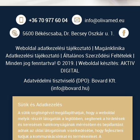
+36 70 977 60 04
info@olivamed.eu
5600 Békéscsaba, Dr. Becsey Oszkár u. 1.
Weboldal adatkezelési tájékoztató
|
Magánklinika
Adatkezelési tájékoztató
|
Általános Szerződési Feltételek
|
Minden jog fenntartva! © 2019. | Weboldal készítés:
AKTIV
DIGITAL
Adatvédelmi tisztviselő (DPO): Bovard Kft.
(
info@bovard.hu
)
Powered by
Sütik és Adatkezelés
A sütik segítségével megállapíthatjuk, hogy a weboldal
melyik részét látogatták a legtöbben, segítenek a hirdetések
és keresések hatékonyságának mérésében és bepillantást
adnak az oldal látogatóinak viselkedésébe, hogy fejleszteni
tudjuk a kommunikációnkat és termékeinket. A