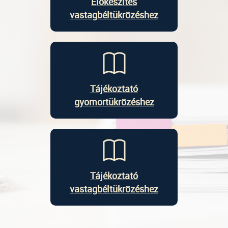
Előkészítés
vastagbéltükrözéshez
Tájékoztató
gyomortükrözéshez
Tájékoztató
vastagbéltükrözéshez