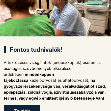
Fontos tudnivalók!
A tükrözéses vizsgálatok (endoszkópiák) esetén az
esetleges szövődmények elkerülése
érdekében
mindenképpen
tájékoztassa
kezelőorvosát és altatóorvosát,
ha
gyógyszerérzékenysége van, véralvadásgátlót szed,
epilepsziás, zöldhályogja, szívritmusszabályzója van,
terhes, vagy egyéb említést igénylő betegsége van!
Tovább