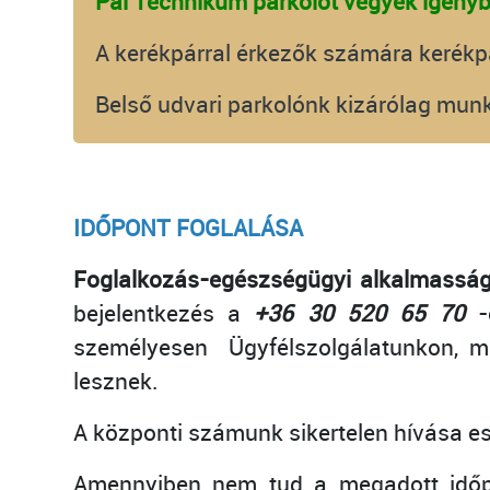
Pál Technikum parkolót vegyék igényb
A kerékpárral érkezők számára kerékpá
Belső udvari parkolónk kizárólag mun
IDŐPONT FOGLALÁSA
Foglalkozás-egészségügyi alkalmassági
bejelentkezés a
+36 30 520 65 70
-e
személyesen
Ügyfélszolgálatunkon, 
lesznek.
A központi számunk sikertelen hívása es
Amennyiben nem tud a megadott időpont