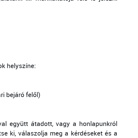
k helyszíne:
i bejáró felől)
val együtt átadott, vagy a honlapunkról
tse ki, válaszolja meg a kérdéseket és a