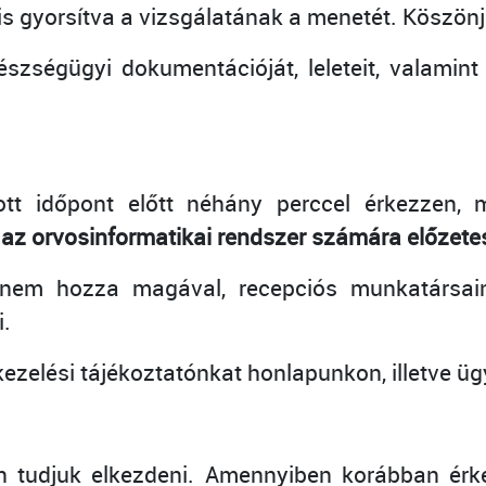
 is gyorsítva a vizsgálatának a menetét. Köszönj
ségügyi dokumentációját, leleteit, valamint s
t időpont előtt néhány perccel érkezzen, m
 az orvosinformatikai rendszer számára előzetes
nem hozza magával, recepciós munkatársain
i.
tkezelési tájékoztatónkat honlapunkon, illetve ü
n tudjuk elkezdeni. Amennyiben korábban érkez