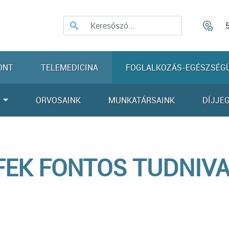
ONT
TELEMEDICINA
FOGLALKOZÁS-EGÉSZSÉG
K
ORVOSAINK
MUNKATÁRSAINK
DÍJJE
EK FONTOS TUDNIV