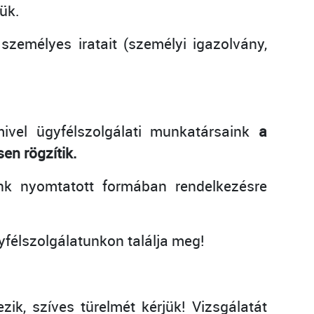
ük.
zemélyes iratait (személyi igazolvány,
ivel ügyfélszolgálati munkatársaink
a
en rögzítik.
k nyomtatott formában rendelkezésre
gyfélszolgálatunkon találja meg!
ik, szíves türelmét kérjük! Vizsgálatát