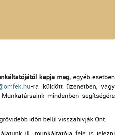
nkáltatójától kapja meg,
egyéb esetben
o@omfek.hu
-ra küldött üzenetben, vagy
. Munkatársaink mindenben segítségére
grövidebb időn belül visszahívják Önt.
tunk ill. munkáltatója felé is jelezni