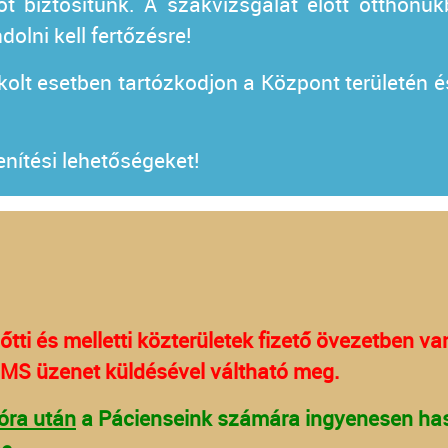
ot biztosítunk. A szakvizsgálat előtt otthon
olni kell fertőzésre!
kolt esetben tartózkodjon a Központ területén é
lenítési lehetőségeket!
előtti és melletti közterületek fizető övezetben 
SMS üzenet küldésével váltható meg.
óra után
a Pácienseink számára ingyenesen haszn