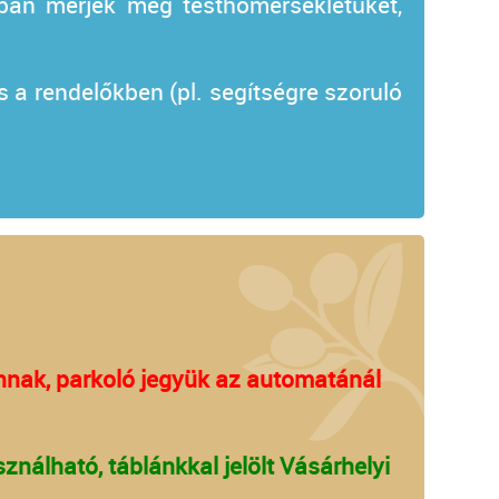
ukban mérjék meg testhőmérsékletüket,
s a rendelőkben (pl. segítségre szoruló
vannak, parkoló jegyük az automatánál
álható, táblánkkal jelölt Vásárhelyi