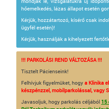
mondják le, vizsgálatukra új időpont
hőemelkedés, lázas állapot esetén gond
Kérjük, hozzátartozó, kísérő csak indo
ügyfél esetén)!
Kérjük, használják a kihelyezett fertőt
!!! PARKOLÁSI REND VÁLTOZÁSA !!!
Tisztelt Pácienseink!
Felhívjuk figyelmüket, hogy
a Klinika 
készpénzzel, mobilparkolással, vagy 
Javasoljuk, hogy parkolás céljából
15 