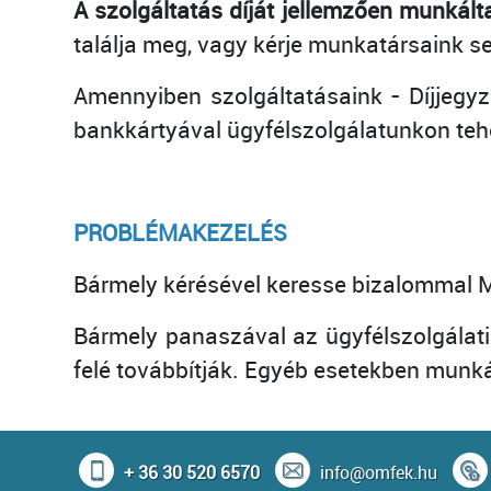
A szolgáltatás díját jellemzően munkálta
találja meg, vagy kérje munkatársaink se
Amennyiben szolgáltatásaink - Díjjegyz
bankkártyával ügyfélszolgálatunkon teh
PROBLÉMAKEZELÉS
Bármely kérésével keresse bizalommal Mu
Bármely panaszával az ügyfélszolgálati
felé továbbítják. Egyéb esetekben munkált
+ 36 30 520 6570
info@omfek.hu