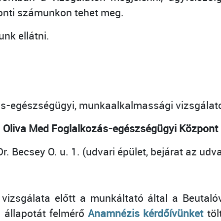
onti számunkon tehet meg.
nk ellátni.
ás-egészségügyi, munkaalkalmassági vizsgálato
Oliva Med Foglalkozás-egészségügyi Központ
. Becsey O. u. 1. (udvari épület, bejárat az udvar
vizsgálata előtt a munkáltató által a Beutaló
 állapotát felmérő
Anamnézis kérdőívünket
töl