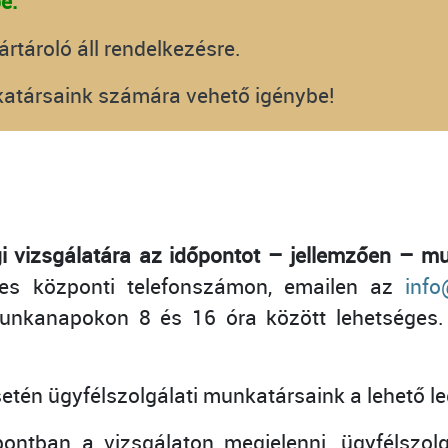
e.
rtároló áll rendelkezésre.
katársaink számára vehető igénybe!
 vizsgálatára az időpontot – jellemzően – mu
s központi telefonszámon, emailen az
inf
munkanapokon 8 és 16 óra között lehetséges
etén ügyfélszolgálati munkatársaink a lehető le
ban a vizsgálaton megjelenni, ügyfélszolgála