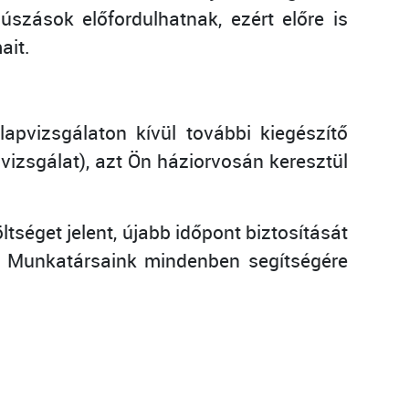
szások előfordulhatnak, ezért előre is
ait.
apvizsgálaton kívül további kiegészítő
i vizsgálat), azt Ön háziorvosán keresztül
tséget jelent, újabb időpont biztosítását
t. Munkatársaink mindenben segítségére