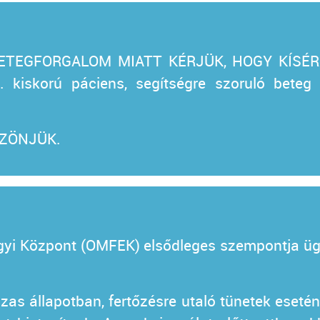
TEGFORGALOM MIATT KÉRJÜK, HOGY KÍSÉR
kiskorú páciens, segítségre szoruló bet
SZÖNJÜK.
yi Központ (OMFEK) elsődleges szempontja ügy
lázas állapotban, fertőzésre utaló tünetek eseté