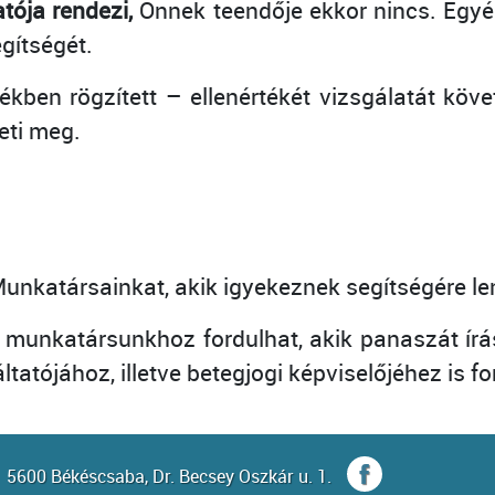
tója rendezi,
Önnek teendője ekkor nincs. Egyé
gítségét.
ékben rögzített – ellenértékét vizsgálatát köv
eti meg.
nkatársainkat, akik igyekeznek segítségére le
 munkatársunkhoz fordulhat, akik panaszát írás
atójához, illetve betegjogi képviselőjéhez is fo
5600 Békéscsaba, Dr. Becsey Oszkár u. 1.