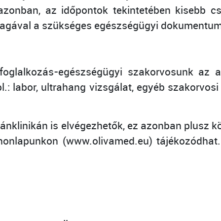
zonban, az időpontok tekintetében kisebb csú
 magával a szükséges egészségügyi dokumentum
foglalkozás-egészségügyi szakorvosunk az al
pl.: labor, ultrahang vizsgálat, egyéb szakorvos
nklinikán is elvégezhetők, ez azonban plusz köl
l honlapunkon (www.olivamed.eu) tájékozódha