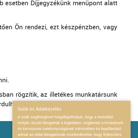
b esetben Díjjegyzékünk menüpont alatt
etően Ön rendezi, ezt készpénzben, vagy
nni.
ban rögzítik, az illetékes munkatársunk
rdulhat.
Sütik és Adatkezelés
A sütik segítségével megállapíthatjuk, hogy a weboldal
melyik részét látogatták a legtöbben, segítenek a hirdetések
Dokumentumok
és keresések hatékonyságának mérésében és bepillantást
adnak az oldal látogatóinak viselkedésébe, hogy fejleszteni