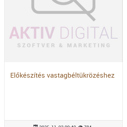
Előkészítés vastagbéltükrözéshez