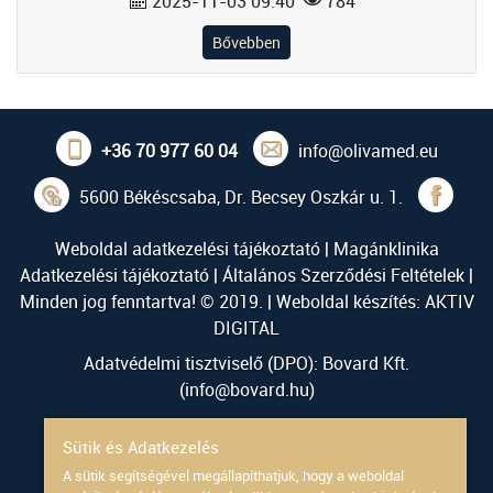
2025-11-03 09:40
784
Bővebben
+36 70 977 60 04
info@olivamed.eu
5600 Békéscsaba, Dr. Becsey Oszkár u. 1.
Weboldal adatkezelési tájékoztató
|
Magánklinika
Adatkezelési tájékoztató
|
Általános Szerződési Feltételek
|
Minden jog fenntartva! © 2019. | Weboldal készítés:
AKTIV
DIGITAL
Adatvédelmi tisztviselő (DPO): Bovard Kft.
(
info@bovard.hu
)
Powered by
Sütik és Adatkezelés
A sütik segítségével megállapíthatjuk, hogy a weboldal