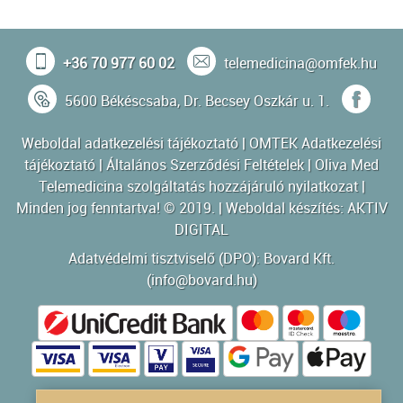
+36 70 977 60 02
telemedicina@omfek.hu
5600 Békéscsaba, Dr. Becsey Oszkár u. 1.
Weboldal adatkezelési tájékoztató
|
OMTEK Adatkezelési
tájékoztató
|
Általános Szerződési Feltételek
|
Oliva Med
Telemedicina szolgáltatás hozzájáruló nyilatkozat
|
Minden jog fenntartva! © 2019. | Weboldal készítés:
AKTIV
DIGITAL
Adatvédelmi tisztviselő (DPO): Bovard Kft.
(
info@bovard.hu
)
Powered by