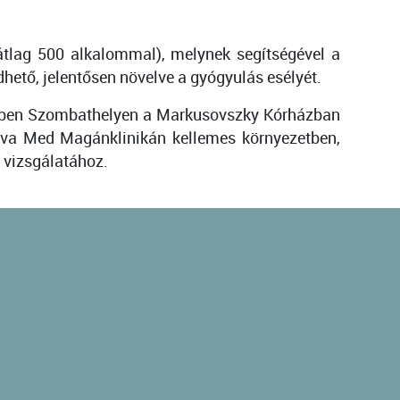
átlag 500 alkalommal), melynek segítségével a
dhető, jelentősen növelve a gyógyulás esélyét.
002-ben Szombathelyen a Markusovszky Kórházban
liva Med Magánklinikán kellemes környezetben,
 vizsgálatához.