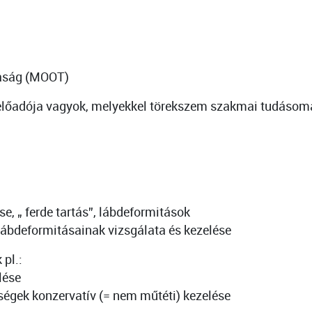
saság (MOOT)
előadója vagyok, melyekkel törekszem szakmai tudásoma
, „ ferde tartás”, lábdeformitások
lábdeformitásainak vizsgálata és kezelése
 pl.:
lése
gségek konzervatív (= nem műtéti) kezelése