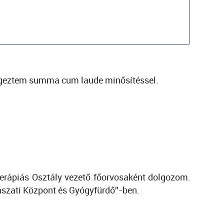
égeztem summa cum laude minősítéssel.
terápiás Osztály vezető főorvosaként dolgozom.
ászati Központ és Gyógyfürdő”-ben.