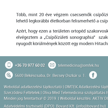
Több, mint 20 éve végzem csecsemők csípőízül
lehető legkorábbi életkorban felismerhető a csí
Azért, hogy ezen a területen ortopéd szakorvo
elvégeztem a „Csípőízületi sonographia” szak
nyugodt körülmények között egy modern Hitachi 
+36 70 977 60 02
telemedicina@omfek.hu
5600 Békéscsaba, Dr. Becsey Oszkár u. 1.
Weboldal adatkezelési tájékoztató
|
OMTEK Adatkezelési tájé
Szerződési Feltételek
|
Oliva Med Telemedicina szolgáltatás h
Minden jog fenntartva! © 2019. | Weboldal készítés:
AKTIV D
Adatvédelmi tisztviselő (DPO): Bovard Kft. (
info@bovard.hu
)