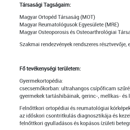
Társasági Tagságaim:
Magyar Ortopéd Társaság (MOT)
Magyar Reumatológusok Egyesülete (MRE)
Magyar Osteoporosis és Osteoarthrológiai Tár
Szakmai rendezvények rendszeres résztvevője, 
Fő tevékenységi területem:
Gyermekortopédia:
csecsemőkorban: ultrahangos csípőficam szűrése
gyermekek tartáshibáinak, gerinc-, mellkas- és 
Felnőttkori ortopédiai és reumatológiai kórképek
az időskori csontritkulás diagnosztikája és keze
felnőttkori gyulladásos és kopásos ízületi bete