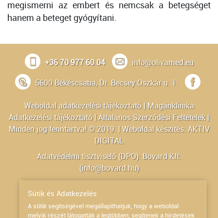
megismerni az embert és nemcsak a betegséget
hanem a beteget gyógyítani.
+36 70 977 60 04
info@olivamed.eu
5600 Békéscsaba, Dr. Becsey Oszkár u. 1.
Weboldal adatkezelési tájékoztató
|
Magánklinika
Adatkezelési tájékoztató
|
Általános Szerződési Feltételek
|
Minden jog fenntartva! © 2019. | Weboldal készítés:
AKTIV
DIGITAL
Adatvédelmi tisztviselő (DPO): Bovard Kft.
(
info@bovard.hu
)
Powered by
Sütik és Adatkezelés
A sütik segítségével megállapíthatjuk, hogy a weboldal
melyik részét látogatták a legtöbben, segítenek a hirdetések