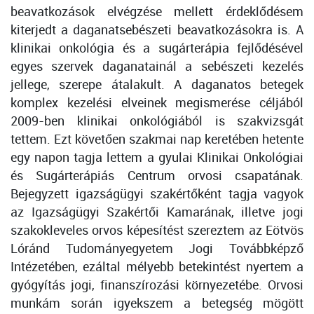
beavatkozások elvégzése mellett érdeklődésem
kiterjedt a daganatsebészeti beavatkozásokra is. A
klinikai onkológia és a sugárterápia fejlődésével
egyes szervek daganatainál a sebészeti kezelés
jellege, szerepe átalakult. A daganatos betegek
komplex kezelési elveinek megismerése céljából
2009-ben klinikai onkológiából is szakvizsgát
tettem. Ezt követően szakmai nap keretében hetente
egy napon tagja lettem a gyulai Klinikai Onkológiai
és Sugárterápiás Centrum orvosi csapatának.
Bejegyzett igazságügyi szakértőként tagja vagyok
az Igazságügyi Szakértői Kamarának, illetve jogi
szakokleveles orvos képesítést szereztem az Eötvös
Lóránd Tudományegyetem Jogi Továbbképző
Intézetében, ezáltal mélyebb betekintést nyertem a
gyógyítás jogi, finanszírozási környezetébe. Orvosi
munkám során igyekszem a betegség mögött